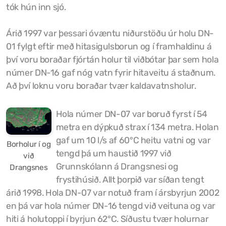
tók hún inn sjó.
Félög í Kaldrananeshreppi
Árið 1997 var þessari óvæntu niðurstöðu úr holu DN-
01 fylgt eftir með hitasigulsborun og í framhaldinu á
því voru boraðar fjórtán holur til viðbótar þar sem hola
Sundlaugin á Drangsnesi
númer DN-16 gaf nóg vatn fyrir hitaveitu á staðnum.
Að því loknu voru boraðar tvær kaldavatnsholur.
Gvendarlaug hins góða
Líkamsræktarstöð Drangsness
Hola númer DN-07 var boruð fyrst í 54
metra en dýpkuð strax í 134 metra. Holan
Pottarnir á Drangsnesi
gaf um 10 l/s af 60°C heitu vatni og var
Borholur í og
tengd þá um haustið 1997 við
Verslunarfélag Drangsness
við
Grunnskólann á Drangsnesi og
Drangsnes
Samkomuhúsið Baldur
frystihúsið. Allt þorpið var síðan tengt
árið 1998.
Hola DN-07 var notuð fram í ársbyrjun 2002
Veitingastaðir
en þá var hola númer DN-16 tengd við veituna og var
hiti á holutoppi í byrjun 62°C.
Síðustu tvær holurnar
Gististaðir