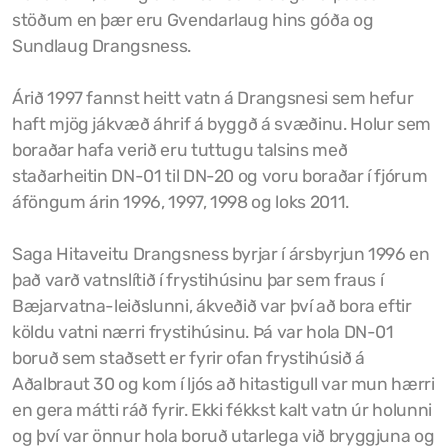
stöðum en þær eru Gvendarlaug hins góða og
Grunnskóli Drangsness
Sundlaug Drangsness.
Frístundastyrkur
Árið 1997 fannst heitt vatn á Drangsnesi sem hefur
haft mjög jákvæð áhrif á byggð á svæðinu. Holur sem
Félagsmiðstöðin Ozon
boraðar hafa verið eru tuttugu talsins með
Siglingar út í Grímsey
staðarheitin DN-01 til DN-20 og voru boraðar í fjórum
áföngum árin 1996, 1997, 1998 og loks 2011.
Veiðileyfi
Saga Hitaveitu Drangsness byrjar í ársbyrjun 1996 en
Kotbýli Kuklarans/Galdrasýning
það varð vatnslítið í frystihúsinu þar sem fraus í
Gönguleiðir í Kaldrananeshreppi
Bæjarvatna-leiðslunni, ákveðið var því að bora eftir
köldu vatni nærri frystihúsinu. Þá var hola DN-01
Hafnir í Kaldrananeshreppi
boruð sem staðsett er fyrir ofan frystihúsið á
Aðalbraut 30 og kom í ljós að hitastigull var mun hærri
Fiskvinnslan Drangur
en gera mátti ráð fyrir. Ekki fékkst kalt vatn úr holunni
Útgerðarfélagið Skúli
og því var önnur hola boruð utarlega við bryggjuna og