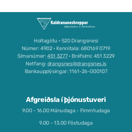
Holtagötu • 520 Drangsnesi
Númer: 4902 • Kennitala: 680169 0719
Símanúmer:
451 3277
• Bréfsími: 451 3229
Netfang:
drangsnes@drangsnes.is
Bankaupplýsingar: 1161-26-000107
Afgreiðsla í þjónustuveri
9.00 - 16.00 Mánudaga - Fimmtudaga
9.00 - 13.00 Föstudaga