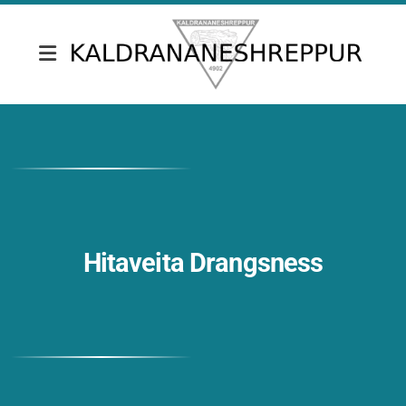
Fréttir & tilkynningar
Skrifstofa Kaldrananeshrepps
Gjaldskrár
Umsóknir
Hitaveita Drangsness
Nefndir
Fundargerðir sveitarstjórnar
Fundargerðir nefnda
Siðareglur