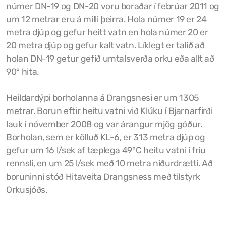
númer DN-19 og DN-20 voru boraðar í febrúar 2011 og
Tjaldstæði
um 12 metrar eru á milli þeirra. Hola númer 19 er 24
metra djúp og gefur heitt vatn en hola númer 20 er
20 metra djúp og gefur kalt vatn. Líklegt er talið að
holan DN-19 getur gefið umtalsverða orku eða allt að
90° hita.
Heildardýpi borholanna á Drangsnesi er um 1305
metrar. Borun eftir heitu vatni við Klúku í Bjarnarfirði
lauk í nóvember 2008 og var árangur mjög góður.
Borholan, sem er kölluð KL-6, er 313 metra djúp og
gefur um 16 l/sek af tæplega 49°C heitu vatni í fríu
rennsli, en um 25 l/sek með 10 metra niðurdrætti. Að
boruninni stóð Hitaveita Drangsness með tilstyrk
Orkusjóðs.