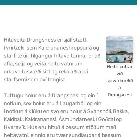
Samþykktir
Stefnur og áætlanir
Ársreikningar
Hitaveita Drangsness er sjálfstætt
fyrirtæki, sem Kaldrananeshreppur á og
Aðalskipulag Kaldrananeshrepps
starfrækir. Tilgangur hitaveitunnar er að
Skipulag og framkvæmdir
afla, selja og veita heitu vatni um
Heitir pottar
orkuveitusvæði sitt og reka aðra þá
við
Hitaveita Drangsness
starfsemi sem því tengist.
sjávarborðið
á
Félagsþjónusta Stranda og Reykhólahrepps
Drangsnesi
Tuttugu holur eru á Drangsnesi og ein í
notkun, sex holur eru á Laugarhóli og ein
Slökkvilið Drangsness
í notkun á Klúku en svo eru holur á Svanshóli, Bakka,
Sorpsamlag Strandasýslu
Kaldbak, Kaldrananesi, Ásmundarnesi, í Goðdal og
Hveravík. Hús eru hituð á þessum stöðum með
heitavatni, einnig eru tvær sundlaugar á þessum