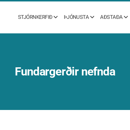
STJÓRNKERFIÐ
ÞJÓNUSTA
AÐSTAÐA
Fundargerðir nefnda