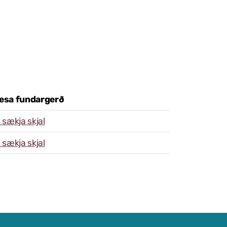
lesa fundargerð
sækja skjal
sækja skjal