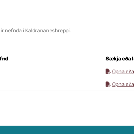
ir nefnda í Kaldrananeshreppi.
efnd
Sækja eða 
Opna eða 
Opna eða 