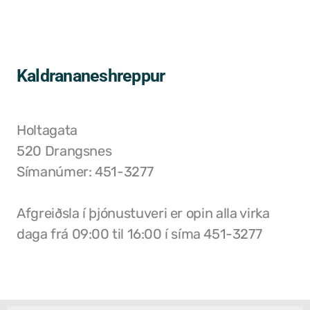
Grunnskóli Drangsness
Frístundastyrkur
Kaldrananeshreppur
Félagsmiðstöðin Ozon
Siglingar út í Grímsey
Holtagata
Veiðileyfi
520 Drangsnes
Símanúmer: 451-3277
Kotbýli Kuklarans/Galdrasýning
Gönguleiðir í Kaldrananeshreppi
Afgreiðsla í þjónustuveri er opin alla virka
daga
frá 09:00 til 16:00 í síma 451-3277
Hafnir í Kaldrananeshreppi
Fiskvinnslan Drangur
Útgerðarfélagið Skúli