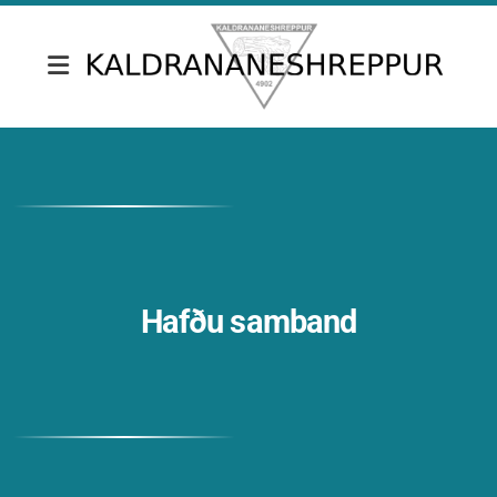
Fréttir & tilkynningar
Skrifstofa Kaldrananeshrepps
Gjaldskrár
Umsóknir
Hafðu samband
Nefndir
Fundargerðir sveitarstjórnar
Fundargerðir nefnda
Siðareglur