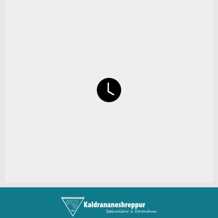
Félög í Kaldrananeshreppi
Sundlaugin á Drangsnesi
Gvendarlaug hins góða
Líkamsræktarstöð Drangsness
Pottarnir á Drangsnesi
Verslunarfélag Drangsness
Samkomuhúsið Baldur
Veitingastaðir
Gististaðir