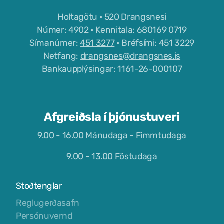
Holtagötu • 520 Drangsnesi
Tjaldstæði
Númer: 4902 • Kennitala: 680169 0719
Símanúmer:
451 3277
• Bréfsími: 451 3229
Netfang:
drangsnes@drangsnes.is
Bankaupplýsingar: 1161-26-000107
Afgreiðsla í þjónustuveri
9.00 - 16.00 Mánudaga - Fimmtudaga
9.00 - 13.00 Föstudaga
Stoðtenglar
Reglugerðasafn
Persónuvernd