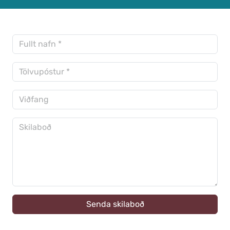
Samþykktir
Stefnur og áætlanir
Ársreikningar
Aðalskipulag Kaldrananeshrepps
Skipulag og framkvæmdir
Hitaveita Drangsness
Félagsþjónusta Stranda og Reykhólahrepps
Slökkvilið Drangsness
Sorpsamlag Strandasýslu
Senda skilaboð