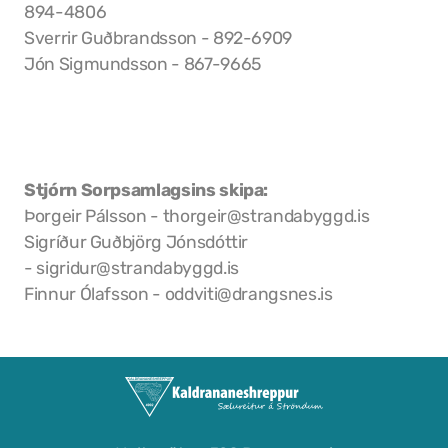
894-4806
Sverrir Guðbrandsson - 892-6909
Jón Sigmundsson - 867-9665
Stjórn Sorpsamlagsins skipa:
Þorgeir Pálsson - thorgeir@strandabyggd.is
Sigríður Guðbjörg Jónsdóttir
- sigridur@strandabyggd.is
Finnur Ólafsson - oddviti@drangsnes.is