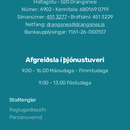
Holtagötu • 520 Drangsnesi
Númer: 4902 • Kennitala: 680169 0719
Símanúmer:
451 3277
• Bréfsími: 451 3229
Netfang:
drangsnes@drangsnes.is
Bankaupplýsingar: 1161-26-000107
Afgreiðsla í þjónustuveri
9.00 - 16.00 Mánudaga - Fimmtudaga
9.00 - 13.00 Föstudaga
Stoðtenglar
Reglugerðasafn
Persónuvernd