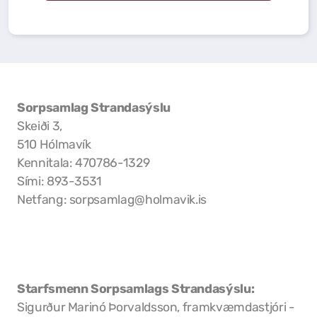
Tjaldstæði
Sorpsamlag Strandasýslu
Skeiði 3,
510 Hólmavík
Kennitala: 470786-1329
Sími: 893-3531
Netfang: sorpsamlag@holmavik.is
Starfsmenn Sorpsamlags Strandasýslu:
Sigurður Marinó Þorvaldsson, framkvæmdastjóri -