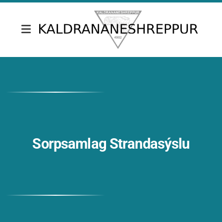
Fréttir & tilkynningar
Skrifstofa Kaldrananeshrepps
Gjaldskrár
Umsóknir
Sorpsamlag Strandasýslu
Nefndir
Fundargerðir sveitarstjórnar
Fundargerðir nefnda
Siðareglur