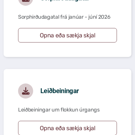
Félög í Kaldrananeshreppi
Sorphirðudagatal frá janúar - júní 2026
Opna eða sækja skjal
Sundlaugin á Drangsnesi
Gvendarlaug hins góða
Líkamsræktarstöð Drangsness
Pottarnir á Drangsnesi
Leiðbeiningar
Verslunarfélag Drangsness
Samkomuhúsið Baldur
Leiðbeiningar um flokkun úrgangs
Veitingastaðir
Opna eða sækja skjal
Gististaðir