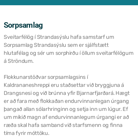
Samþykktir
Stefnur og áætlanir
Sorpsamlag
Ársreikningar
Sveitarfélög í Strandasýslu hafa samstarf um
Sorpsamlag Strandasýslu sem er sjálfstætt
Aðalskipulag Kaldrananeshrepps
hlutafélag og sér um sorphirðu í öllum sveitarfélögum
á Ströndum.
Skipulag og framkvæmdir
Flokkunarstöðvar sorpsamlagsins í
Hitaveita Drangsness
Kaldrananeshreppi eru staðsettar við bryggjuna á
Félagsþjónusta Stranda og Reykhólahrepps
Drangsnesi og við brúnna yfir Bjarnarfjarðará. Hægt
er að fara með flokkaðan endurvinnanlegan úrgang
Slökkvilið Drangsness
þangað allan sólarhringinn og setja inn um lúgur. Ef
um mikið magn af endurvinnanlegum úrgangi er að
Sorpsamlag Strandasýslu
ræða skal hafa samband við starfsmenn og finna
tíma fyrir móttöku.