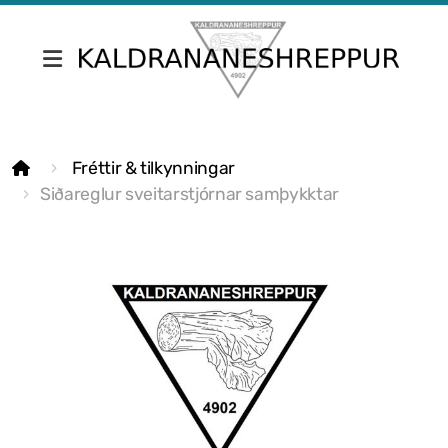
Fréttir & tilkynningar
Fréttir & tilkynningar
Skrifstofa Kaldrananeshrepps
Siðareglur sveitarstjórnar samþykktar
Gjaldskrár
Umsóknir
Nefndir
Fundargerðir sveitarstjórnar
Fundargerðir nefnda
Siðareglur