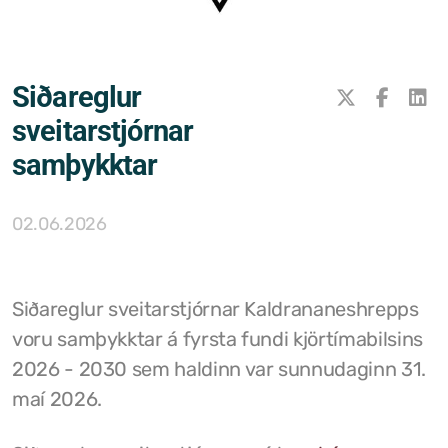
Samþykktir
Stefnur og áætlanir
Siðareglur
Ársreikningar
sveitarstjórnar
samþykktar
Aðalskipulag Kaldrananeshrepps
Skipulag og framkvæmdir
02.06.2026
Hitaveita Drangsness
Félagsþjónusta Stranda og Reykhólahrepps
Siðareglur sveitarstjórnar Kaldrananeshrepps
voru samþykktar á fyrsta fundi kjörtímabilsins
Slökkvilið Drangsness
2026 - 2030 sem haldinn var sunnudaginn 31.
Sorpsamlag Strandasýslu
maí 2026.