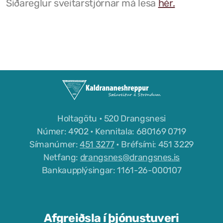
Siðareglur sveitarstjórnar má lesa
hér.
Grunnskóli Drangsness
Frístundastyrkur
Félagsmiðstöðin Ozon
Siglingar út í Grímsey
Veiðileyfi
Holtagötu • 520 Drangsnesi
Kotbýli Kuklarans/Galdrasýning
Númer: 4902 • Kennitala: 680169 0719
Símanúmer:
451 3277
• Bréfsími: 451 3229
Gönguleiðir í Kaldrananeshreppi
Netfang:
drangsnes@drangsnes.is
Bankaupplýsingar: 1161-26-000107
Hafnir í Kaldrananeshreppi
Fiskvinnslan Drangur
Útgerðarfélagið Skúli
Afgreiðsla í þjónustuveri