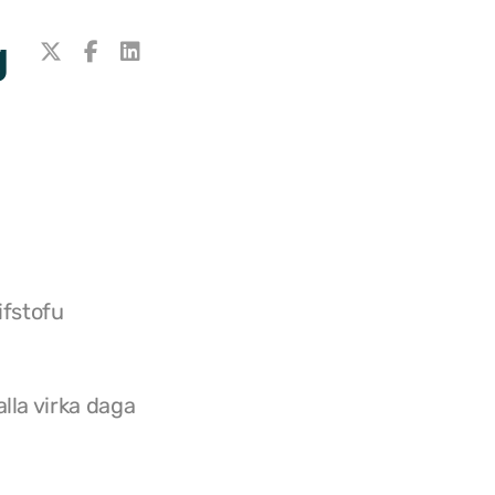
g
ifstofu
lla virka daga