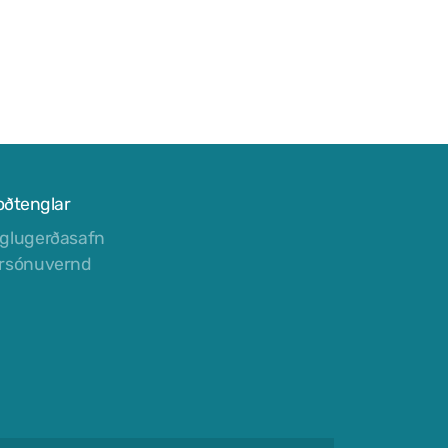
oðtenglar
glugerðasafn
rsónuvernd