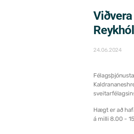
Viðvera
Reykhó
24.06.2024
Félagsþjónusta
Kaldrananeshrep
sveitarfélagsi
Hægt er að haf
á milli 8.00 - 1