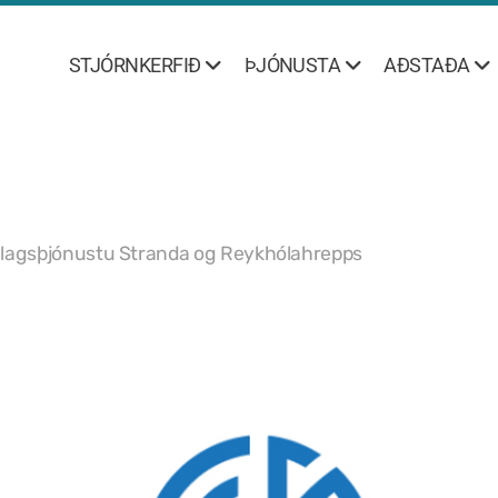
STJÓRNKERFIÐ
ÞJÓNUSTA
AÐSTAÐA
élagsþjónustu Stranda og Reykhólahrepps