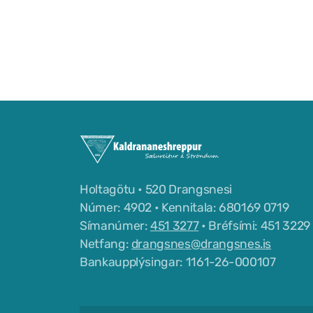
Holtagötu • 520 Drangsnesi
Númer: 4902 • Kennitala: 680169 0719
Símanúmer:
451 3277
• Bréfsími: 451 3229
Netfang:
drangsnes@drangsnes.is
Bankaupplýsingar: 1161-26-000107