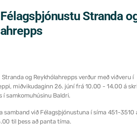
 Félagsþjónustu Stranda o
lahrepps
 Stranda og Reykhólahrepps verður með viðveru í
pi, miðvikudaginn 26. júní frá 10.00 - 14.00 á skr
ns í samkomuhúsinu Baldri.
a samband við Félagsþjónustuna í síma 451-3510 a
5.00 til þess að panta tíma.