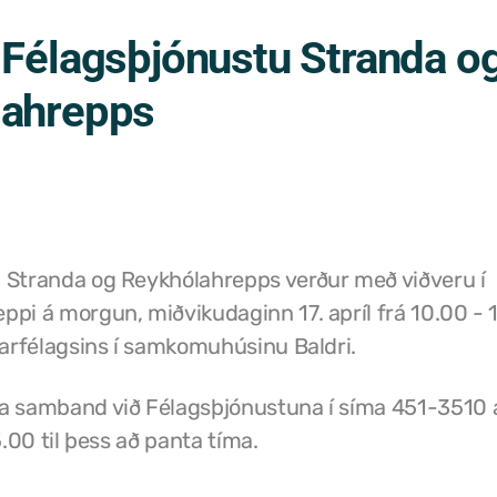
 Félagsþjónustu Stranda o
lahrepps
 Stranda og Reykhólahrepps verður með viðveru í
pi á morgun, miðvikudaginn 17. apríl frá 10.00 - 
tarfélagsins í samkomuhúsinu Baldri.
a samband við Félagsþjónustuna í síma 451-3510 a
5.00 til þess að panta tíma.