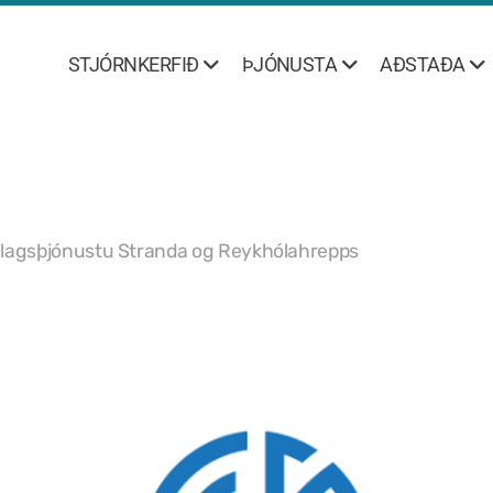
STJÓRNKERFIÐ
ÞJÓNUSTA
AÐSTAÐA
élagsþjónustu Stranda og Reykhólahrepps