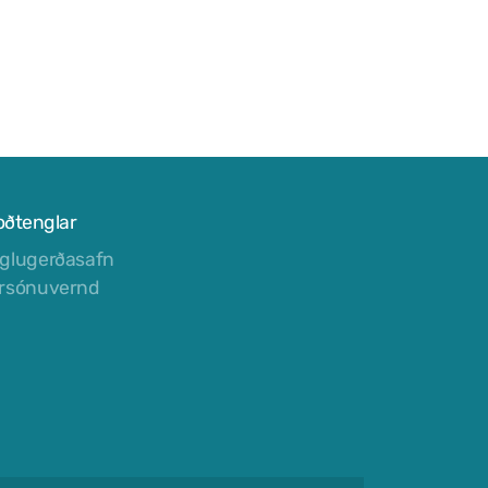
oðtenglar
glugerðasafn
rsónuvernd