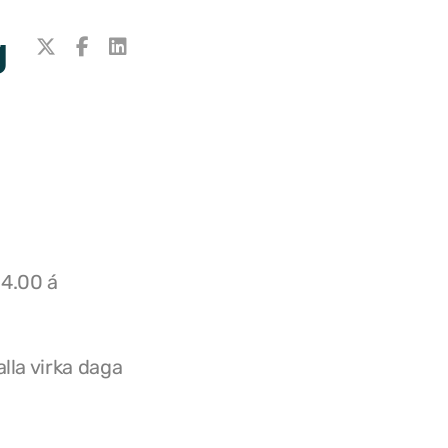
g
14.00 á
lla virka daga