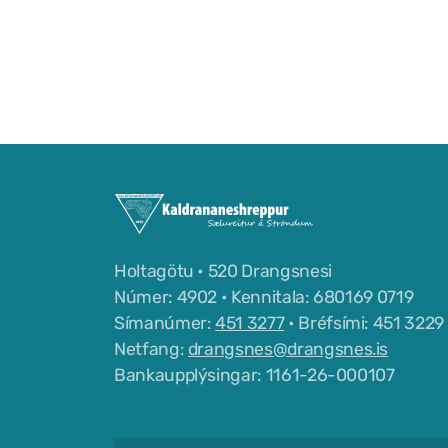
Holtagötu • 520 Drangsnesi
Númer: 4902 • Kennitala: 680169 0719
Símanúmer:
451 3277
• Bréfsími: 451 3229
Netfang:
drangsnes@drangsnes.is
Bankaupplýsingar: 1161-26-000107