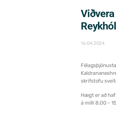
Viðvera
Reykhó
16.04.2024
Félagsþjónusta
Kaldrananeshrep
skrifstofu svei
Hægt er að haf
á milli 8.00 - 1