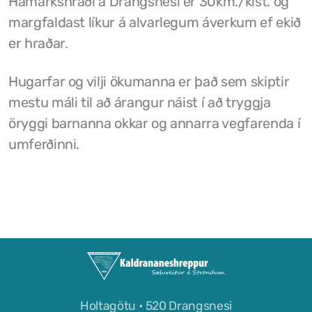
Hámarkshraði á Drangsnesi er 30km./klst. og
margfaldast líkur á alvarlegum áverkum ef ekið
Grunnskóli Drangsness
er hraðar.
Frístundastyrkur
Hugarfar og vilji ökumanna er það sem skiptir
Félagsmiðstöðin Ozon
mestu máli til að árangur náist í að tryggja
Siglingar út í Grímsey
öryggi barnanna okkar og annarra vegfarenda í
umferðinni.
Veiðileyfi
Kotbýli Kuklarans/Galdrasýning
Gönguleiðir í Kaldrananeshreppi
Hafnir í Kaldrananeshreppi
Fiskvinnslan Drangur
Útgerðarfélagið Skúli
Holtagötu • 520 Drangsnesi