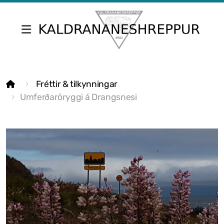
Fréttir & tilkynningar
Fréttir & tilkynningar
Skrifstofa Kaldrananeshrepps
Umferðaröryggi á Drangsnesi
Gjaldskrár
Umsóknir
Nefndir
Fundargerðir sveitarstjórnar
Fundargerðir nefnda
Siðareglur