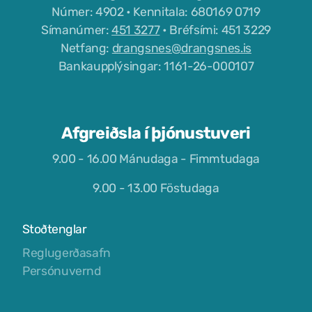
Númer: 4902 • Kennitala: 680169 0719
Félög í Kaldrananeshreppi
Símanúmer:
451 3277
• Bréfsími: 451 3229
Netfang:
drangsnes@drangsnes.is
Bankaupplýsingar: 1161-26-000107
Sundlaugin á Drangsnesi
Gvendarlaug hins góða
Afgreiðsla í þjónustuveri
Líkamsræktarstöð Drangsness
9.00 - 16.00 Mánudaga - Fimmtudaga
Pottarnir á Drangsnesi
9.00 - 13.00 Föstudaga
Verslunarfélag Drangsness
Stoðtenglar
Samkomuhúsið Baldur
Reglugerðasafn
Persónuvernd
Veitingastaðir
Gististaðir