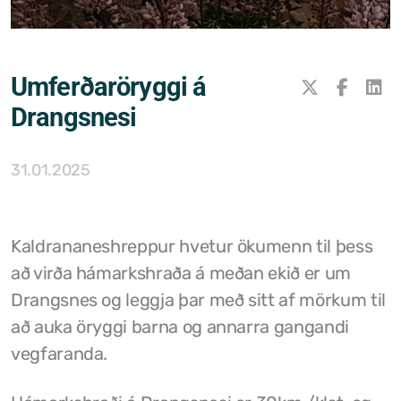
Samþykktir
Stefnur og áætlanir
Umferðaröryggi á
Ársreikningar
Drangsnesi
Aðalskipulag Kaldrananeshrepps
31.01.2025
Skipulag og framkvæmdir
Hitaveita Drangsness
Kaldrananeshreppur hvetur ökumenn til þess
Félagsþjónusta Stranda og Reykhólahrepps
að virða hámarkshraða á meðan ekið er um
Drangsnes og leggja þar með sitt af mörkum til
Slökkvilið Drangsness
að auka öryggi barna og annarra gangandi
Sorpsamlag Strandasýslu
vegfaranda.