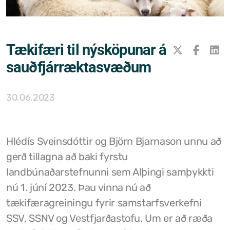
Samþykktir
Stefnur og áætlanir
Tækifæri til nýsköpunar á
Ársreikningar
sauðfjárræktasvæðum
Aðalskipulag Kaldrananeshrepps
30.06.2023
Skipulag og framkvæmdir
Hitaveita Drangsness
Hlédís Sveinsdóttir og Björn Bjarnason unnu að
Félagsþjónusta Stranda og Reykhólahrepps
gerð tillagna að baki fyrstu
landbúnaðarstefnunni sem Alþingi samþykkti
Slökkvilið Drangsness
nú 1. júní 2023. Þau vinna nú að
Sorpsamlag Strandasýslu
tækifæragreiningu fyrir samstarfsverkefni
SSV, SSNV og Vestfjarðastofu. Um er að ræða