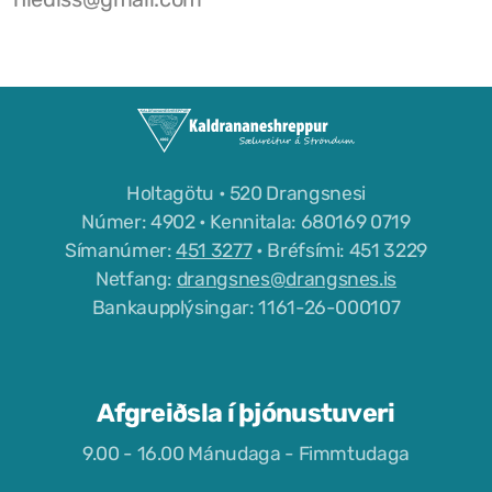
Félög í Kaldrananeshreppi
Sundlaugin á Drangsnesi
Gvendarlaug hins góða
Holtagötu • 520 Drangsnesi
Númer: 4902 • Kennitala: 680169 0719
Líkamsræktarstöð Drangsness
Símanúmer:
451 3277
• Bréfsími: 451 3229
Netfang:
drangsnes@drangsnes.is
Pottarnir á Drangsnesi
Bankaupplýsingar: 1161-26-000107
Verslunarfélag Drangsness
Samkomuhúsið Baldur
Afgreiðsla í þjónustuveri
Veitingastaðir
9.00 - 16.00 Mánudaga - Fimmtudaga
Gististaðir