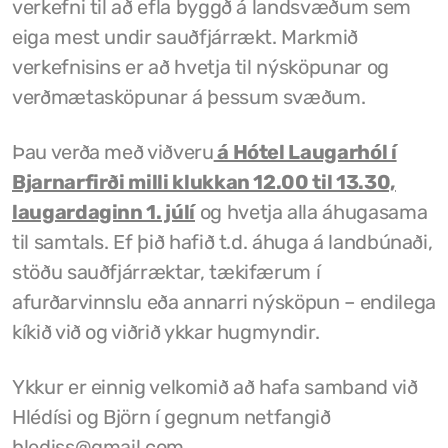
verkefni til að efla byggð á landsvæðum sem
eiga mest undir sauðfjárrækt. Markmið
Grunnskóli Drangsness
verkefnisins er að hvetja til nýsköpunar og
Frístundastyrkur
verðmætasköpunar á þessum svæðum.
Félagsmiðstöðin Ozon
Þau verða með viðveru
á Hótel Laugarhól í
Siglingar út í Grímsey
Bjarnarfirði milli klukkan 12.00 til 13.30,
laugardaginn 1. júlí
og hvetja alla áhugasama
Veiðileyfi
til samtals. Ef þið hafið t.d. áhuga á landbúnaði,
Kotbýli Kuklarans/Galdrasýning
stöðu sauðfjárræktar, tækifærum í
afurðarvinnslu eða annarri nýsköpun – endilega
Gönguleiðir í Kaldrananeshreppi
kíkið við og viðrið ykkar hugmyndir.
Hafnir í Kaldrananeshreppi
Ykkur er einnig velkomið að hafa samband við
Fiskvinnslan Drangur
Hlédísi og Björn í gegnum netfangið
Útgerðarfélagið Skúli
hlediss@gmail.com