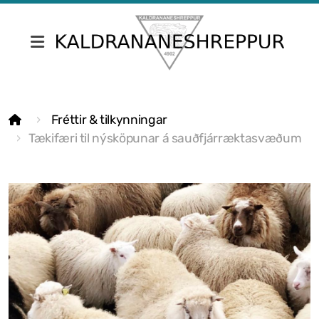
Fréttir & tilkynningar
Fréttir & tilkynningar
Skrifstofa Kaldrananeshrepps
Tækifæri til nýsköpunar á sauðfjárræktasvæðum
Gjaldskrár
Umsóknir
Nefndir
Fundargerðir sveitarstjórnar
Fundargerðir nefnda
Siðareglur