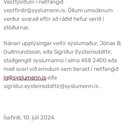
Vestfjörðum í netfangið
vestfirdir@syslumenn.is. Öllum umsóknum
Tjaldstæði
verður svarað eftir að ráðið hefur verið í
stöðurnar.
Nánari upplýsingar veitir sýslumaður, Jónas B.
Guðmundsson, eða Sigríður Eysteinsdóttir,
staðgengill syslumanns í síma 458 2400 eða
með svari við erindum sem berast í netfangið
jg@syslumenn.is
eða
sigridur.eysteinsdottir@syslumenn.is .
Ísafirði, 10. júlí 2024.