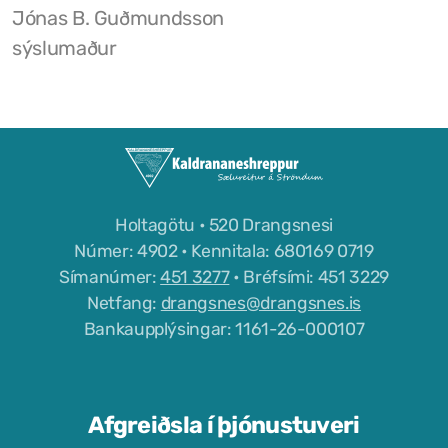
Jónas B. Guðmundsson
sýslumaður
Holtagötu • 520 Drangsnesi
Númer: 4902 • Kennitala: 680169 0719
Símanúmer:
451 3277
• Bréfsími: 451 3229
Netfang:
drangsnes@drangsnes.is
Bankaupplýsingar: 1161-26-000107
Afgreiðsla í þjónustuveri