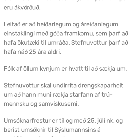
eru ákvörðuð.
Félög í Kaldrananeshreppi
Leitað er að heiðarlegum og áreiðanlegum
einstaklingi með góða framkomu, sem þarf að
Sundlaugin á Drangsnesi
hafa ökutæki til umráða. Stefnuvottur þarf að
hafa náð 25 ára aldri.
Gvendarlaug hins góða
Líkamsræktarstöð Drangsness
Fólk af öllum kynjum er hvatt til að sækja um.
Pottarnir á Drangsnesi
Stefnuvottur skal undirrita drengskaparheit
um að hann muni rækja starfann af trú-
Verslunarfélag Drangsness
mennsku og samviskusemi.
Samkomuhúsið Baldur
Umsóknarfrestur er til og með 25. júlí nk. og
Veitingastaðir
berist umsóknir til Sýslumannsins á
Gististaðir