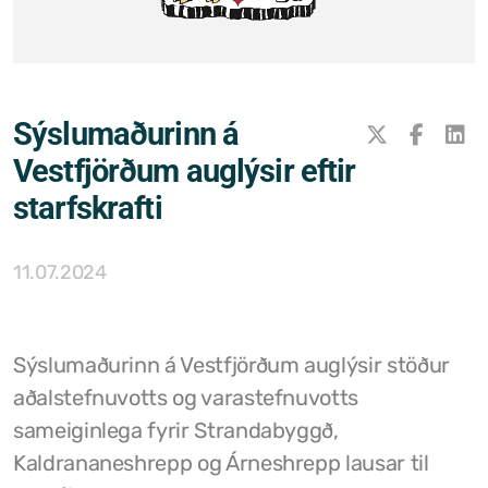
Samþykktir
Stefnur og áætlanir
Sýslumaðurinn á
Ársreikningar
Vestfjörðum auglýsir eftir
Aðalskipulag Kaldrananeshrepps
starfskrafti
Skipulag og framkvæmdir
11.07.2024
Hitaveita Drangsness
Félagsþjónusta Stranda og Reykhólahrepps
Sýslumaðurinn á Vestfjörðum auglýsir stöður
Slökkvilið Drangsness
aðalstefnuvotts og varastefnuvotts
Sorpsamlag Strandasýslu
sameiginlega fyrir Strandabyggð,
Kaldrananeshrepp og Árneshrepp lausar til