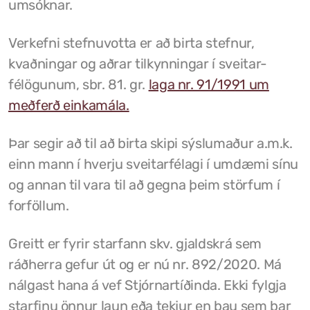
umsóknar.
Grunnskóli Drangsness
Verkefni stefnuvotta er að birta stefnur,
Frístundastyrkur
kvaðningar og aðrar tilkynningar í sveitar-
félögunum, sbr. 81. gr.
laga nr. 91/1991 um
Félagsmiðstöðin Ozon
meðferð einkamála.
Siglingar út í Grímsey
Þar segir að til að birta skipi sýslumaður a.m.k.
Veiðileyfi
einn mann í hverju sveitarfélagi í umdæmi sínu
Kotbýli Kuklarans/Galdrasýning
og annan til vara til að gegna þeim störfum í
forföllum.
Gönguleiðir í Kaldrananeshreppi
Hafnir í Kaldrananeshreppi
Greitt er fyrir starfann skv. gjaldskrá sem
ráðherra gefur út og er nú nr. 892/2020. Má
Fiskvinnslan Drangur
nálgast hana á vef Stjórnartíðinda
. Ekki fylgja
Útgerðarfélagið Skúli
starfinu önnur laun eða tekjur en þau sem þar