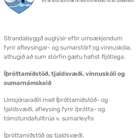
Grunnskóli Drangsness
Frístundastyrkur
Strandabyggð auglýsir eftir umsækjendum
Félagsmiðstöðin Ozon
fyrir afleysingar- og sumarstörf og vinnuskóla,
Siglingar út í Grímsey
athugið að sum störfin gætu hafist fljótlega.
Veiðileyfi
Íþróttamiðstöð, tjaldsvæði, vinnuskóli og
Kotbýli Kuklarans/Galdrasýning
sumarnámskeið
Gönguleiðir í Kaldrananeshreppi
Umsjónaraðili með Íþróttamiðstöð- og
Hafnir í Kaldrananeshreppi
tjaldsvæði, afleysing fyrir íþrótta- og
tómstundafulltrúa v. sumarleyfis
Fiskvinnslan Drangur
Útgerðarfélagið Skúli
Íþróttamiðstöð og tjaldsvæði.