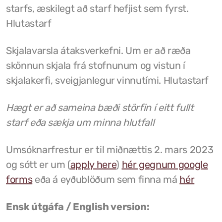
starfs, æskilegt að starf hefjist sem fyrst.
Hlutastarf
Skjalavarsla átaksverkefni. Um er að ræða
skönnun skjala frá stofnunum og vistun í
skjalakerfi, sveigjanlegur vinnutími. Hlutastarf
Hægt er að sameina bæði störfin í eitt fullt
starf eða sækja um minna hlutfall
Umsóknarfrestur er til miðnættis 2. mars 2023
og sótt er um (
apply here
)
hér gegnum google
forms
eða á eyðublöðum sem finna má
hér
Ensk útgáfa / English version: