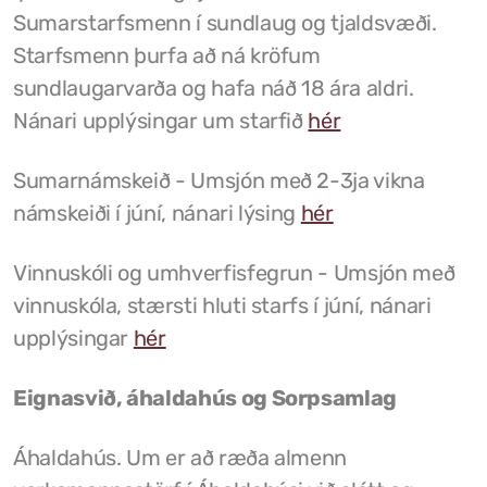
Sumarstarfsmenn í sundlaug og tjaldsvæði.
Félög í Kaldrananeshreppi
Starfsmenn þurfa að ná kröfum
sundlaugarvarða og hafa náð 18 ára aldri.
Nánari upplýsingar um starfið
hér
Sundlaugin á Drangsnesi
Sumarnámskeið - Umsjón með 2-3ja vikna
Gvendarlaug hins góða
námskeiði í júní, nánari lýsing
hér
Líkamsræktarstöð Drangsness
Vinnuskóli og umhverfisfegrun - Umsjón með
Pottarnir á Drangsnesi
vinnuskóla, stærsti hluti starfs í júní, nánari
Verslunarfélag Drangsness
upplýsingar
hér
Samkomuhúsið Baldur
Eignasvið, áhaldahús og Sorpsamlag
Veitingastaðir
Áhaldahús. Um er að ræða almenn
Gististaðir