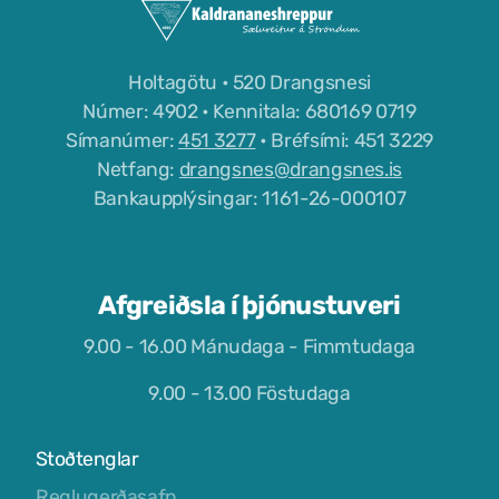
Holtagötu • 520 Drangsnesi
Númer: 4902 • Kennitala: 680169 0719
Símanúmer:
451 3277
• Bréfsími: 451 3229
Netfang:
drangsnes@drangsnes.is
Bankaupplýsingar: 1161-26-000107
Afgreiðsla í þjónustuveri
9.00 - 16.00 Mánudaga - Fimmtudaga
9.00 - 13.00 Föstudaga
Stoðtenglar
Reglugerðasafn