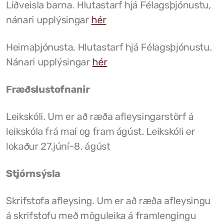
Liðveisla barna. Hlutastarf hjá Félagsþjónustu,
nánari upplýsingar
hér
Heimaþjónusta. Hlutastarf hjá Félagsþjónustu.
Nánari upplýsingar
hér
Fræðslustofnanir
Leikskóli. Um er að ræða afleysingarstörf á
leikskóla frá maí og fram ágúst. Leikskóli er
lokaður 27.júní-8. ágúst
Stjórnsýsla
Skrifstofa afleysing. Um er að ræða afleysingu
á skrifstofu með möguleika á framlengingu