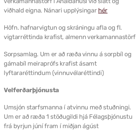
verkamannastörf í Áhaldahúsi við slátt og
viðhald eigna. Nánari upplýsingar
hér
Tjaldstæði
Höfn. hafnarvigtun og skráningu afla og fl.
vigtarréttinda krafist, almenn verkamannastörf
Sorpsamlag. Um er að ræða vinnu á sorpbíl og
gámabíl meiraprófs krafist ásamt
lyftararéttindum (vinnuvélaréttindi)
Velferðarþjónusta
Umsjón starfsmanna í atvinnu með stuðningi.
Um er að ræða 1 stöðugildi hjá Félagsþjónustu
frá byrjun júní fram í miðjan ágúst