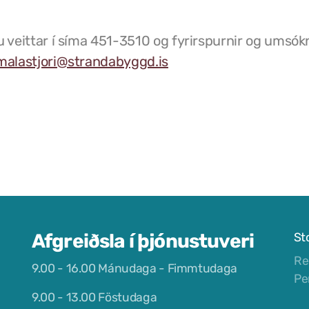
 veittar í síma 451-3510 og fyrirspurnir og umsók
malastjori@strandabyggd.is
Afgreiðsla í þjónustuveri
St
Re
9.00 - 16.00 Mánudaga - Fimmtudaga
Pe
9.00 - 13.00 Föstudaga