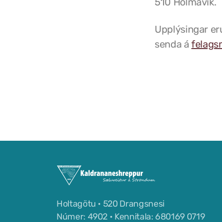
510 Hólmavík.
Upplýsingar eru
senda á
felags
Holtagötu • 520 Drangsnesi
Númer: 4902 • Kennitala: 680169 0719