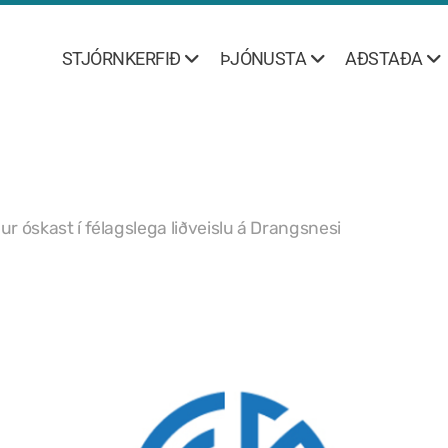
STJÓRNKERFIÐ
ÞJÓNUSTA
AÐSTAÐA
r óskast í félagslega liðveislu á Drangsnesi