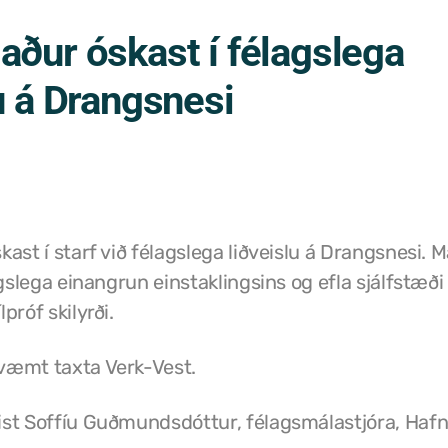
aður óskast í félagslega
u á Drangsnesi
ast í starf við félagslega liðveislu á Drangsnesi. M
agslega einangrun einstaklingsins og efla sjálfstæði
próf skilyrði.
væmt taxta Verk-Vest.
st Soffíu Guðmundsdóttur, félagsmálastjóra, Hafn