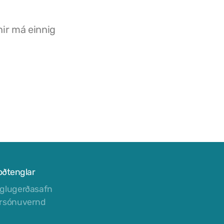
nir má einnig
oðtenglar
glugerðasafn
rsónuvernd