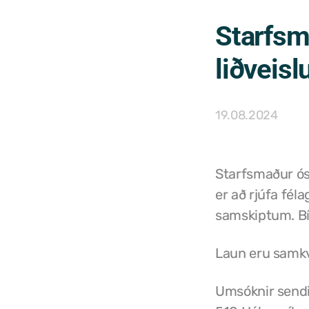
Starfsm
liðveisl
19.08.2024
Starfsmaður ósk
er að rjúfa fél
samskiptum. Bíl
Laun eru samk
Umsóknir sendi