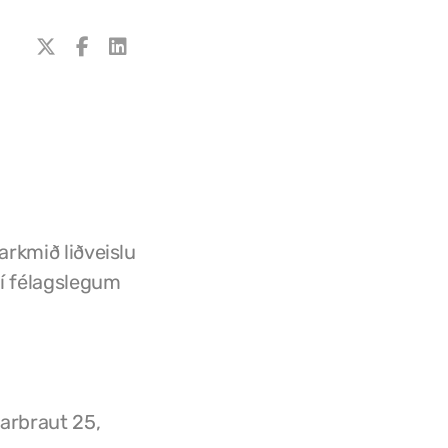
arkmið liðveislu
 í félagslegum
arbraut 25,