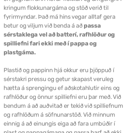
kringum flokkunargáma og stöð verið til
Grunnskóli Drangsness
fyrirmyndar. Það má hins vegar alltaf gera
Frístundastyrkur
betur og viljum við benda á að
passa
sérstaklega vel að batterí, rafhlöður og
Félagsmiðstöðin Ozon
spilliefni fari ekki með í pappa og
Siglingar út í Grímsey
plastgáma.
Veiðileyfi
Plastið og pappinn hjá okkur eru þjöppuð í
Kotbýli Kuklarans/Galdrasýning
sérstakri pressu og getur skapast veruleg
hætta á sprengingu ef aðskotahlutir eins og
Gönguleiðir í Kaldrananeshreppi
rafhlöður og önnur spilliefni eru þar með. Við
Hafnir í Kaldrananeshreppi
bendum á að auðvitað er tekið við spilliefnum
og rafhlöðum á söfnunarstöð. Við minnum
Fiskvinnslan Drangur
einnig á að einungis eiga að fara umbúðir í
Útgerðarfélagið Skúli
plast og pappagámana og passa þarf að ekki