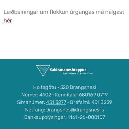
Leiðbeiningar um flokkun úrgangas má nálgast
hér
Holtagötu • 520 Drangsnesi
Númer: 4902 • Kennitala: 680169 0719
Símanúmer:
451 3277
• Bréfsími: 451 3229
Netfang:
drangsnes@drangsnes.is
Bankaupplýsingar: 1161-26-000107