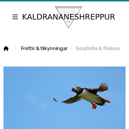
Fréttir & tilkynningar
Fréttir & tilkynningar
Sorphirða & flokkun
Skrifstofa Kaldrananeshrepps
Gjaldskrár
Umsóknir
Nefndir
Fundargerðir sveitarstjórnar
Fundargerðir nefnda
Siðareglur