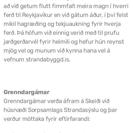
að við getum flutt fimmfalt meira magn í hverri
Tjaldstæði
ferð til Reykjavíkur en við gátum áður, í því felst
mikil hagræðing og tekjuaukning fyrir hverja
ferð. Þá höfum við einnig verið með til prufu
jarðgerðarvél fyrir heimili og hefur hún reynst
mjög vel og munum við kynna hana vel á
vefnum strandabyggd.is.
Grenndargámar
Grenndargámar verða áfram á Skeiði við
húsnæði Sorpsamlags Strandasýslu og þar
verður móttaka fyrir eftirfarandi: