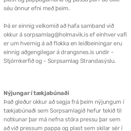
séu önnur efni með þeim.
Félög í Kaldrananeshreppi
Þá er einnig velkomið að hafa samband við
okkur á sorpsamlag@holmavik.is ef einhver vafi
Sundlaugin á Drangsnesi
er um hvernig á að flokka en leiðbeiningar eru
einnig aðgengilegar á drangsnes.is undir -
Gvendarlaug hins góða
Stjórnkerfið og - Sorpsamlag Strandasýslu.
Líkamsræktarstöð Drangsness
Pottarnir á Drangsnesi
Verslunarfélag Drangsness
Nýjungar í tækjabúnaði
Það gleður okkur að segja frá þeim nýjungum í
Samkomuhúsið Baldur
tækjabúnaði sem Sorpsamlagið hefur tekið til
Veitingastaðir
notkunar þar má nefna stóra pressu þar sem
að við pressum pappa og plast sem skilar sér í
Gististaðir