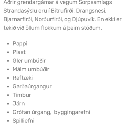
Aðrir grendargámar á vegum Sorpsamlags
Strandasýslu eru í Bitrufirði, Drangsnesi,
Bjarnarfirði, Norðurfirði, og Djúpuvík. En ekki er
tekið við öllum flokkum á þeim stöðum.
Pappi
Plast
Gler umbúðir
Málm umbúðir
Raftæki
Garðaúrgangur
Timbur
Járn
Grófan úrgang, byggingarefni
Spilliefni