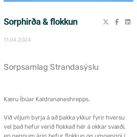
Samþykktir
Sorphirða & flokkun
Stefnur og áætlanir
Ársreikningar
11.04.2024
Aðalskipulag Kaldrananeshrepps
Skipulag og framkvæmdir
Sorpsamlag Strandasýslu
Hitaveita Drangsness
Félagsþjónusta Stranda og Reykhólahrepps
Kæru Íbúar Kaldrananeshrepps,
Slökkvilið Drangsness
Við viljum byrja á að þakka ykkur fyrir hversu
Sorpsamlag Strandasýslu
vel það hefur verið flokkað hér á okkar svæði,
en gegnum árin hefur flokkun og umgengni í