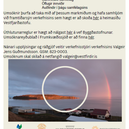
Grunnskóli Drangsness
Frístundastyrkur
Félagsmiðstöðin Ozon
Siglingar út í Grímsey
Veiðileyfi
Kotbýli Kuklarans/Galdrasýning
Gönguleiðir í Kaldrananeshreppi
Hafnir í Kaldrananeshreppi
Fiskvinnslan Drangur
Útgerðarfélagið Skúli