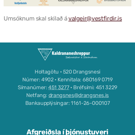
Félög í Kaldrananeshreppi
Umsóknum skal skilað á
valgeir@vestfirdir.is
Sundlaugin á Drangsnesi
Gvendarlaug hins góða
Líkamsræktarstöð Drangsness
Holtagötu • 520 Drangsnesi
Pottarnir á Drangsnesi
Númer: 4902 • Kennitala: 680169 0719
Símanúmer:
451 3277
• Bréfsími: 451 3229
Verslunarfélag Drangsness
Netfang:
drangsnes@drangsnes.is
Bankaupplýsingar: 1161-26-000107
Samkomuhúsið Baldur
Veitingastaðir
Afgreiðsla í þjónustuveri
Gististaðir