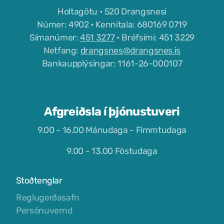
Holtagötu • 520 Drangsnesi
Tjaldstæði
Númer: 4902 • Kennitala: 680169 0719
Símanúmer:
451 3277
• Bréfsími: 451 3229
Netfang:
drangsnes@drangsnes.is
Bankaupplýsingar: 1161-26-000107
Afgreiðsla í þjónustuveri
9.00 - 16.00 Mánudaga - Fimmtudaga
9.00 - 13.00 Föstudaga
Stoðtenglar
Reglugerðasafn
Persónuvernd