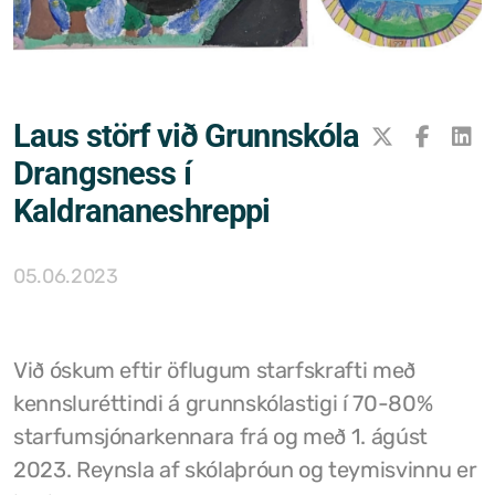
Samþykktir
Stefnur og áætlanir
Laus störf við Grunnskóla
Ársreikningar
Drangsness í
Aðalskipulag Kaldrananeshrepps
Kaldrananeshreppi
Skipulag og framkvæmdir
05.06.2023
Hitaveita Drangsness
Félagsþjónusta Stranda og Reykhólahrepps
Við óskum eftir öflugum starfskrafti með
Slökkvilið Drangsness
kennsluréttindi á grunnskólastigi í 70-80%
Sorpsamlag Strandasýslu
starfumsjónarkennara frá og með 1. ágúst
2023. Reynsla af skólaþróun og teymisvinnu er