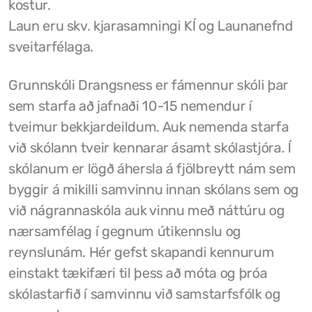
kostur.
Laun eru skv. kjarasamningi KÍ og Launanefnd
Grunnskóli Drangsness
sveitarfélaga.
Frístundastyrkur
Grunnskóli Drangsness er fámennur skóli þar
Félagsmiðstöðin Ozon
sem starfa að jafnaði 10-15 nemendur í
Siglingar út í Grímsey
tveimur bekkjardeildum. Auk nemenda starfa
við skólann tveir kennarar ásamt skólastjóra. Í
Veiðileyfi
skólanum er lögð áhersla á fjölbreytt nám sem
Kotbýli Kuklarans/Galdrasýning
byggir á mikilli samvinnu innan skólans sem og
við nágrannaskóla auk vinnu með náttúru og
Gönguleiðir í Kaldrananeshreppi
nærsamfélag í gegnum útikennslu og
Hafnir í Kaldrananeshreppi
reynslunám. Hér gefst skapandi kennurum
Fiskvinnslan Drangur
einstakt tækifæri til þess að móta og þróa
skólastarfið í samvinnu við samstarfsfólk og
Útgerðarfélagið Skúli