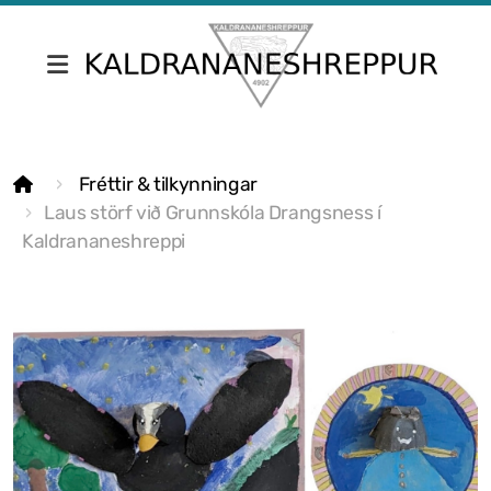
Fréttir & tilkynningar
Fréttir & tilkynningar
Skrifstofa Kaldrananeshrepps
Laus störf við Grunnskóla Drangsness í
Gjaldskrár
Kaldrananeshreppi
Umsóknir
Nefndir
Fundargerðir sveitarstjórnar
Fundargerðir nefnda
Siðareglur