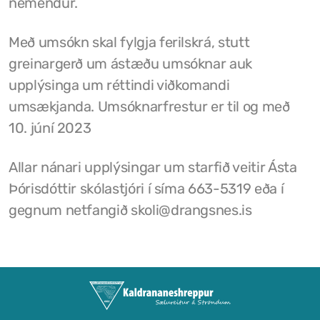
nemendur.
Félög í Kaldrananeshreppi
Með umsókn skal fylgja ferilskrá, stutt
greinargerð um ástæðu umsóknar auk
upplýsinga um réttindi viðkomandi
Sundlaugin á Drangsnesi
umsækjanda. Umsóknarfrestur er til og með
Gvendarlaug hins góða
10. júní 2023
Líkamsræktarstöð Drangsness
Allar nánari upplýsingar um starfið veitir Ásta
Þórisdóttir skólastjóri í síma 663-5319 eða í
Pottarnir á Drangsnesi
gegnum netfangið skoli@drangsnes.is
Verslunarfélag Drangsness
Samkomuhúsið Baldur
Veitingastaðir
Gististaðir