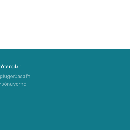
oðtenglar
glugerðasafn
rsónuvernd