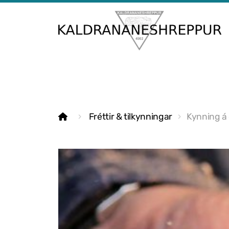
Fréttir & tilkynningar
Kynning á