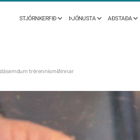
STJÓRNKERFIÐ
ÞJÓNUSTA
AÐSTAÐA
 dásemdum trérennismíðinnar