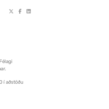
Félagi
nar.
0 í aðstöðu