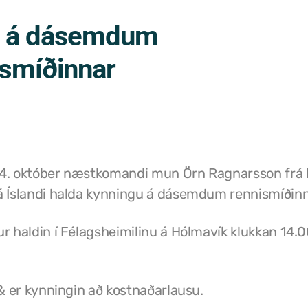
g á dásemdum
ismíðinnar
4. október næstkomandi mun Örn Ragnarsson frá 
á Íslandi halda kynningu á dásemdum rennismíðin
r haldin í Félagsheimilinu á Hólmavík klukkan 14.0
 & er kynningin að kostnaðarlausu.