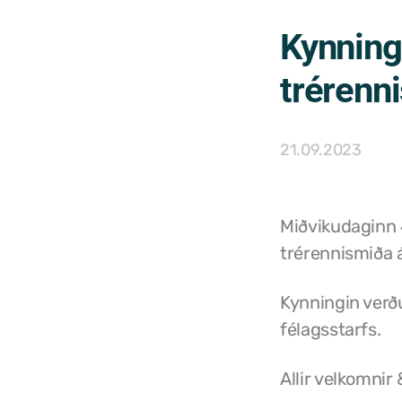
Kynnin
trérenn
21.09.2023
Miðvikudaginn 
trérennismiða 
Kynningin verðu
félagsstarfs.
Allir velkomnir