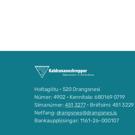
Holtagötu • 520 Drangsnesi
Númer: 4902 • Kennitala: 680169 0719
Símanúmer:
451 3277
• Bréfsími: 451 3229
Netfang:
drangsnes@drangsnes.is
Bankaupplýsingar: 1161-26-000107