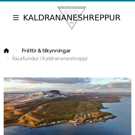
Fréttir & tilkynningar
Fréttir & tilkynningar
Skrifstofa Kaldrananeshrepps
Íbúafundur í Kaldrananeshreppi
Gjaldskrár
Umsóknir
Nefndir
Fundargerðir sveitarstjórnar
Fundargerðir nefnda
Siðareglur