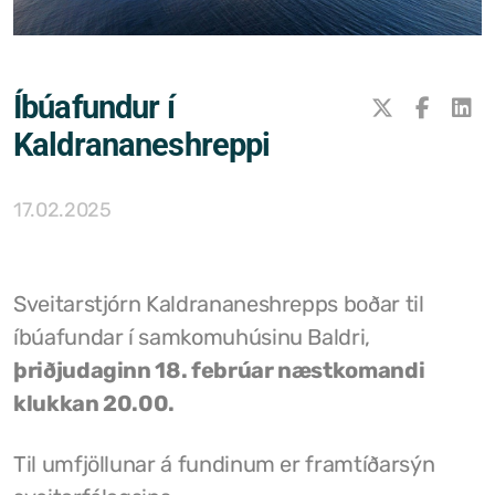
Samþykktir
Stefnur og áætlanir
Íbúafundur í
Ársreikningar
Kaldrananeshreppi
Aðalskipulag Kaldrananeshrepps
17.02.2025
Skipulag og framkvæmdir
Hitaveita Drangsness
Sveitarstjórn Kaldrananeshrepps boðar til
Félagsþjónusta Stranda og Reykhólahrepps
íbúafundar í samkomuhúsinu Baldri,
þriðjudaginn 18. febrúar næstkomandi
Slökkvilið Drangsness
klukkan 20.00.
Sorpsamlag Strandasýslu
Til umfjöllunar á fundinum er framtíðarsýn