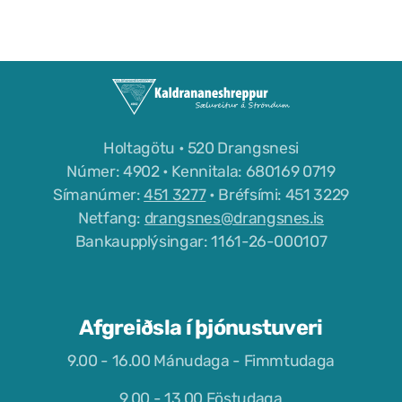
Félög í Kaldrananeshreppi
Sundlaugin á Drangsnesi
Holtagötu • 520 Drangsnesi
Gvendarlaug hins góða
Númer: 4902 • Kennitala: 680169 0719
Símanúmer:
451 3277
• Bréfsími: 451 3229
Líkamsræktarstöð Drangsness
Netfang:
drangsnes@drangsnes.is
Pottarnir á Drangsnesi
Bankaupplýsingar: 1161-26-000107
Verslunarfélag Drangsness
Samkomuhúsið Baldur
Afgreiðsla í þjónustuveri
Veitingastaðir
9.00 - 16.00 Mánudaga - Fimmtudaga
Gististaðir
9.00 - 13.00 Föstudaga