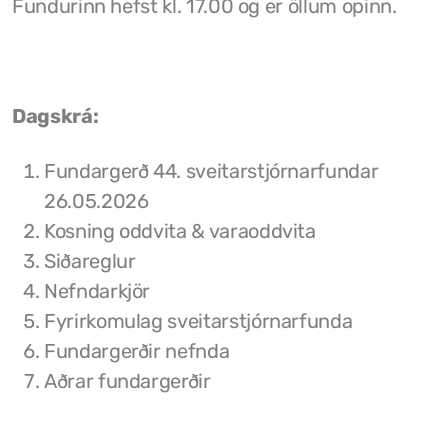
Fundurinn hefst kl. 17.00 og er öllum opinn.
Grunnskóli Drangsness
Frístundastyrkur
Dagskrá:
Félagsmiðstöðin Ozon
Fundargerð 44. sveitarstjórnarfundar
Siglingar út í Grímsey
26.05.2026
Veiðileyfi
Kosning oddvita & varaoddvita
Kotbýli Kuklarans/Galdrasýning
Siðareglur
Nefndarkjör
Gönguleiðir í Kaldrananeshreppi
Fyrirkomulag sveitarstjórnarfunda
Hafnir í Kaldrananeshreppi
Fundargerðir nefnda
Aðrar fundargerðir
Fiskvinnslan Drangur
Útgerðarfélagið Skúli