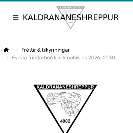
Fréttir & tilkynningar
Fréttir & tilkynningar
Skrifstofa Kaldrananeshrepps
Fyrsta fundarboð kjörtímabilsins 2026-2030
Gjaldskrár
Umsóknir
Nefndir
Fundargerðir sveitarstjórnar
Fundargerðir nefnda
Siðareglur