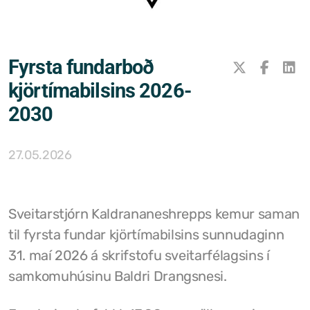
Samþykktir
Stefnur og áætlanir
Fyrsta fundarboð
Ársreikningar
kjörtímabilsins 2026-
2030
Aðalskipulag Kaldrananeshrepps
Skipulag og framkvæmdir
27.05.2026
Hitaveita Drangsness
Félagsþjónusta Stranda og Reykhólahrepps
Sveitarstjórn Kaldrananeshrepps kemur saman
til fyrsta fundar kjörtímabilsins sunnudaginn
Slökkvilið Drangsness
31. maí 2026 á skrifstofu sveitarfélagsins í
Sorpsamlag Strandasýslu
samkomuhúsinu Baldri Drangsnesi.