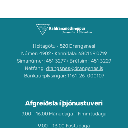
Félög í Kaldrananeshreppi
Sundlaugin á Drangsnesi
Holtagötu • 520 Drangsnesi
Gvendarlaug hins góða
Númer: 4902 • Kennitala: 680169 0719
Símanúmer:
451 3277
• Bréfsími: 451 3229
Líkamsræktarstöð Drangsness
Netfang:
drangsnes@drangsnes.is
Pottarnir á Drangsnesi
Bankaupplýsingar: 1161-26-000107
Verslunarfélag Drangsness
Samkomuhúsið Baldur
Afgreiðsla í þjónustuveri
Veitingastaðir
9.00 - 16.00 Mánudaga - Fimmtudaga
Gististaðir
9.00 - 13.00 Föstudaga