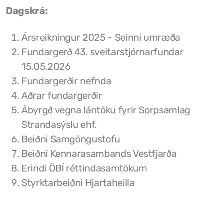
Dagskrá:
Grunnskóli Drangsness
Ársreikningur 2025 - Seinni umræða
Frístundastyrkur
Fundargerð 43. sveitarstjórnarfundar
Félagsmiðstöðin Ozon
15.05.2026
Fundargerðir nefnda
Siglingar út í Grímsey
Aðrar fundargerðir
Veiðileyfi
Ábyrgð vegna lántöku fyrir Sorpsamlag
Strandasýslu ehf.
Kotbýli Kuklarans/Galdrasýning
Beiðni Samgöngustofu
Gönguleiðir í Kaldrananeshreppi
Beiðni Kennarasambands Vestfjarða
Erindi ÖBÍ réttindasamtökum
Hafnir í Kaldrananeshreppi
Styrktarbeiðni Hjartaheilla
Fiskvinnslan Drangur
Útgerðarfélagið Skúli