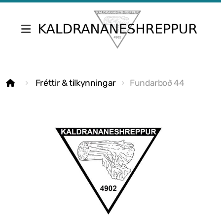
Fréttir & tilkynningar
Fréttir & tilkynningar
Fundarboð 44
Skrifstofa Kaldrananeshrepps
Gjaldskrár
Umsóknir
Nefndir
Fundargerðir sveitarstjórnar
Fundargerðir nefnda
Siðareglur