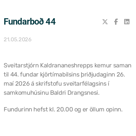
Samþykktir
Fundarboð 44
Stefnur og áætlanir
Ársreikningar
21.05.2026
Aðalskipulag Kaldrananeshrepps
Skipulag og framkvæmdir
Sveitarstjórn Kaldrananeshrepps kemur saman
til 44. fundar kjörtímabilsins þriðjudaginn 26.
Hitaveita Drangsness
maí 2026 á skrifstofu sveitarfélagsins í
Félagsþjónusta Stranda og Reykhólahrepps
samkomuhúsinu Baldri Drangsnesi.
Slökkvilið Drangsness
Fundurinn hefst kl. 20.00 og er öllum opinn.
Sorpsamlag Strandasýslu