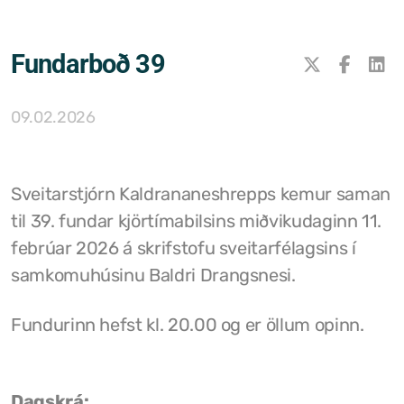
Samþykktir
Fundarboð 39
Stefnur og áætlanir
Ársreikningar
09.02.2026
Aðalskipulag Kaldrananeshrepps
Skipulag og framkvæmdir
Sveitarstjórn Kaldrananeshrepps kemur saman
til 39. fundar kjörtímabilsins miðvikudaginn 11.
Hitaveita Drangsness
febrúar 2026 á skrifstofu sveitarfélagsins í
Félagsþjónusta Stranda og Reykhólahrepps
samkomuhúsinu Baldri Drangsnesi.
Slökkvilið Drangsness
Fundurinn hefst kl. 20.00 og er öllum opinn.
Sorpsamlag Strandasýslu
Dagskrá: