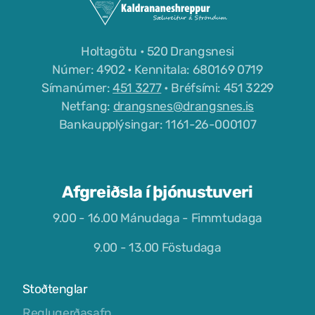
Tjaldstæði
Holtagötu • 520 Drangsnesi
Númer: 4902 • Kennitala: 680169 0719
Símanúmer:
451 3277
• Bréfsími: 451 3229
Netfang:
drangsnes@drangsnes.is
Bankaupplýsingar: 1161-26-000107
Afgreiðsla í þjónustuveri
9.00 - 16.00 Mánudaga - Fimmtudaga
9.00 - 13.00 Föstudaga
Stoðtenglar
Reglugerðasafn