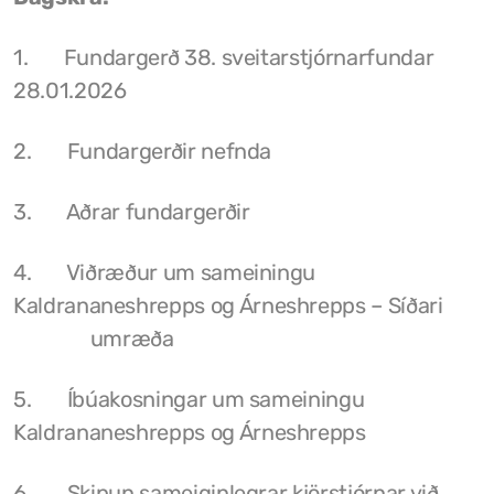
Grunnskóli Drangsness
1. Fundargerð 38. sveitarstjórnarfundar
28.01.2026
Frístundastyrkur
Félagsmiðstöðin Ozon
2. Fundargerðir nefnda
Siglingar út í Grímsey
3. Aðrar fundargerðir
Veiðileyfi
4. Viðræður um sameiningu
Kotbýli Kuklarans/Galdrasýning
Kaldrananeshrepps og Árneshrepps – Síðari
Gönguleiðir í Kaldrananeshreppi
umræða
Hafnir í Kaldrananeshreppi
5. Íbúakosningar um sameiningu
Fiskvinnslan Drangur
Kaldrananeshrepps og Árneshrepps
Útgerðarfélagið Skúli
6. Skipun sameiginlegrar kjörstjórnar við