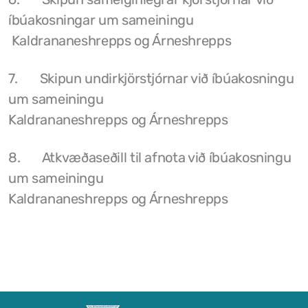
íbúakosningar um sameiningu
Félög í Kaldrananeshreppi
Kaldrananeshrepps og Árneshrepps
7. Skipun undirkjörstjórnar við íbúakosningu
Sundlaugin á Drangsnesi
um sameiningu
Kaldrananeshrepps og Árneshrepps
Gvendarlaug hins góða
Líkamsræktarstöð Drangsness
8. Atkvæðaseðill til afnota við íbúakosningu
um sameiningu
Pottarnir á Drangsnesi
Kaldrananeshrepps og Árneshrepps
Verslunarfélag Drangsness
Samkomuhúsið Baldur
Veitingastaðir
Gististaðir