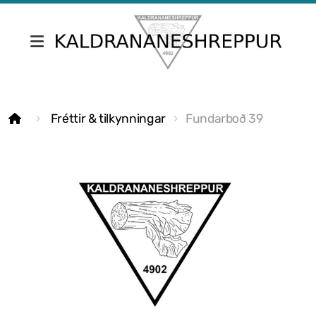
Fréttir & tilkynningar
Fréttir & tilkynningar
Fundarboð 39
Skrifstofa Kaldrananeshrepps
Gjaldskrár
Umsóknir
Nefndir
Fundargerðir sveitarstjórnar
Fundargerðir nefnda
Siðareglur