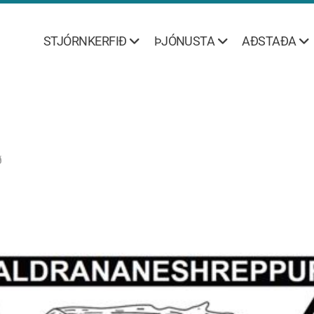
STJÓRNKERFIÐ
ÞJÓNUSTA
AÐSTAÐA
ð