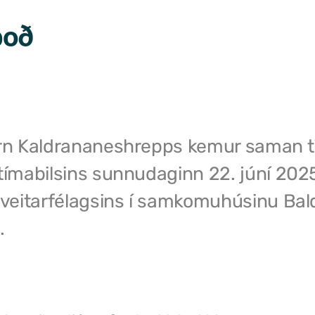
boð
órn Kaldrananeshrepps kemur saman ti
tímabilsins sunnudaginn 22. júní 2025
sveitarfélagsins í samkomuhúsinu Bald
.