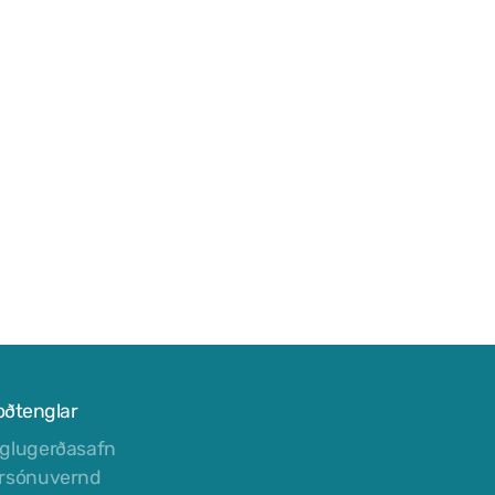
oðtenglar
glugerðasafn
rsónuvernd