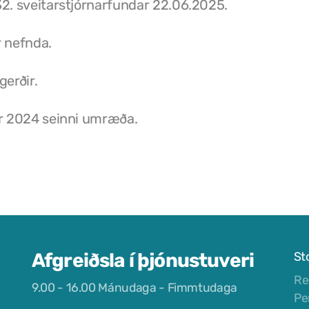
32. sveitarstjórnarfundar 22.06.2025.
r nefnda.
gerðir.
ar 2024 seinni umræða.
Afgreiðsla í þjónustuveri
St
Re
9.00 - 16.00 Mánudaga - Fimmtudaga
Pe