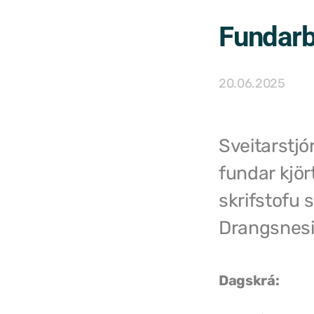
Fundar
20.06.2025
Sveitarstj
fundar kjör
skrifstofu 
Drangsnesi
Dagskrá: