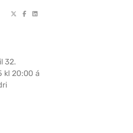
l 32.
 kl 20:00 á
ri