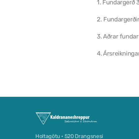
1. Fundargerð 
2. Fundargerði
3. Aðrar fundar
4. Ársreikning
Holtagötu • 520 Drangsnesi