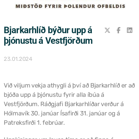
Samþykktir
Stefnur og áætlanir
Bjarkarhlíð býður upp á
Ársreikningar
þjónustu á Vestfjörðum
Aðalskipulag Kaldrananeshrepps
23.01.2024
Skipulag og framkvæmdir
Hitaveita Drangsness
Við viljum vekja athygli á því að Bjarkarhlíð er að
Félagsþjónusta Stranda og Reykhólahrepps
bjóða upp á þjónustu fyrir alla íbúa á
Vestfjörðum. Ráðgjafi Bjarkarhlíðar verður á
Slökkvilið Drangsness
Hólmavík 30. janúar Ísafirði 31. janúar og á
Sorpsamlag Strandasýslu
Patreksfirði 1. febrúar.