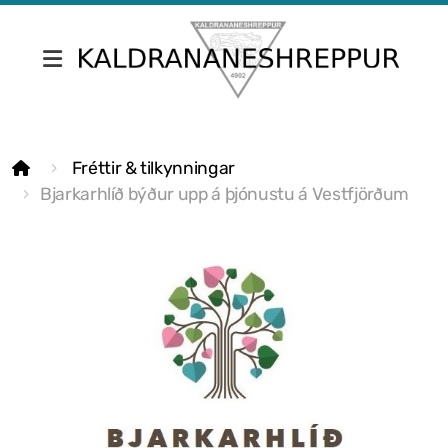
Fréttir & tilkynningar
Fréttir & tilkynningar
Skrifstofa Kaldrananeshrepps
Bjarkarhlíð býður upp á þjónustu á Vestfjörðum
Gjaldskrár
Umsóknir
Nefndir
Fundargerðir sveitarstjórnar
Fundargerðir nefnda
Siðareglur