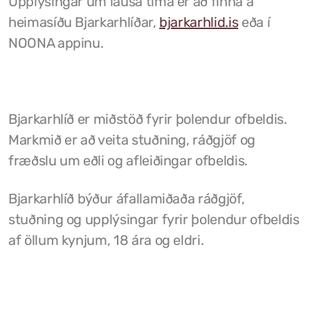
Upplýsingar um lausa tíma er að finna á
heimasíðu Bjarkarhlíðar,
bjarkarhlid.is
eða í
Grunnskóli Drangsness
NOONA appinu.
Frístundastyrkur
Félagsmiðstöðin Ozon
Siglingar út í Grímsey
Bjarkarhlíð er miðstöð fyrir þolendur ofbeldis.
Markmið er að veita stuðning, ráðgjöf og
Veiðileyfi
fræðslu um eðli og afleiðingar ofbeldis.
Kotbýli Kuklarans/Galdrasýning
Bjarkarhlíð býður áfallamiðaða ráðgjöf,
Gönguleiðir í Kaldrananeshreppi
stuðning og upplýsingar fyrir þolendur ofbeldis
af öllum kynjum, 18 ára og eldri.
Hafnir í Kaldrananeshreppi
Fiskvinnslan Drangur
Útgerðarfélagið Skúli