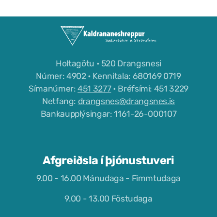
Félög í Kaldrananeshreppi
Holtagötu • 520 Drangsnesi
Sundlaugin á Drangsnesi
Númer: 4902 • Kennitala: 680169 0719
Gvendarlaug hins góða
Símanúmer:
451 3277
• Bréfsími: 451 3229
Netfang:
drangsnes@drangsnes.is
Líkamsræktarstöð Drangsness
Bankaupplýsingar: 1161-26-000107
Pottarnir á Drangsnesi
Verslunarfélag Drangsness
Afgreiðsla í þjónustuveri
Samkomuhúsið Baldur
9.00 - 16.00 Mánudaga - Fimmtudaga
Veitingastaðir
9.00 - 13.00 Föstudaga
Gististaðir