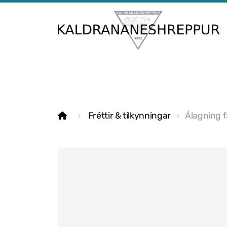
Fréttir & tilkynningar
Álagning 