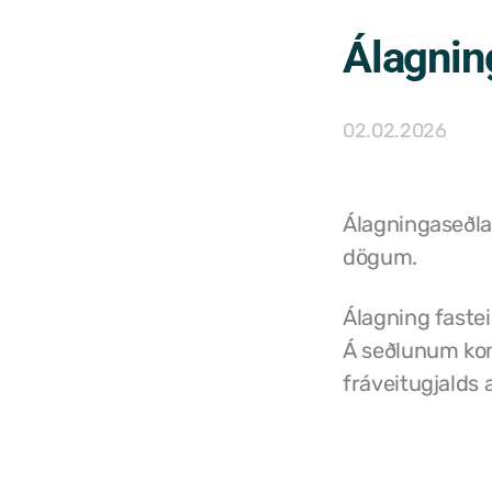
Álagnin
02.02.2026
Álagningaseðla
dögum.
Álagning fastei
Á seðlunum kom
fráveitugjalds 