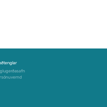
oðtenglar
glugerðasafn
rsónuvernd