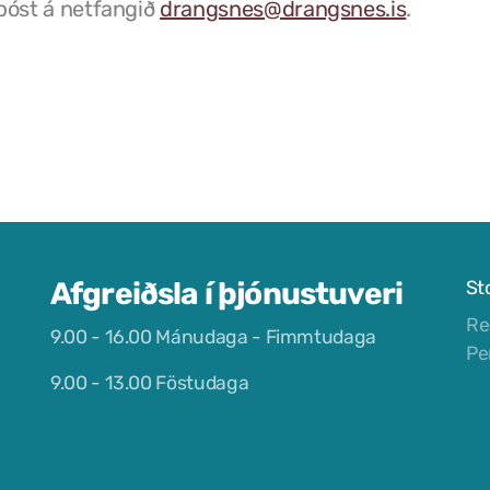
póst á netfangið
drangsnes@drangsnes.is
.
Afgreiðsla í þjónustuveri
St
Re
9.00 - 16.00 Mánudaga - Fimmtudaga
Pe
9.00 - 13.00 Föstudaga