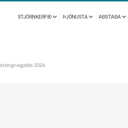
STJÓRNKERFIÐ
ÞJÓNUSTA
AÐSTAÐA
fasteignagjalda 2026