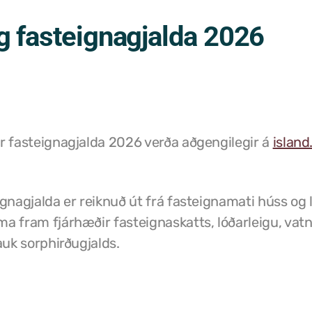
g fasteignagjalda 2026
r fasteignagjalda 2026 verða aðgengilegir á
island.
gnagjalda er reiknuð út frá fasteignamati húss og l
a fram fjárhæðir fasteignaskatts, lóðarleigu, vatn
auk sorphirðugjalds.