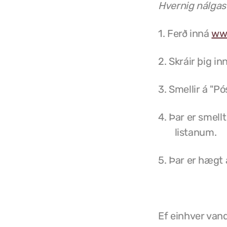
Hvernig nálgas
1. Ferð inná
www
2. Skráir þig in
3. Smellir á "Pó
4. Þar er smell
listanum.
5. Þar er hægt 
Ef einhver van