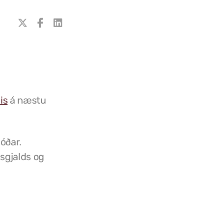
is
á næstu
óðar.
sgjalds og