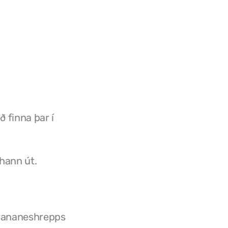
 að finna þar í
 hann út.
ldrananeshrepps