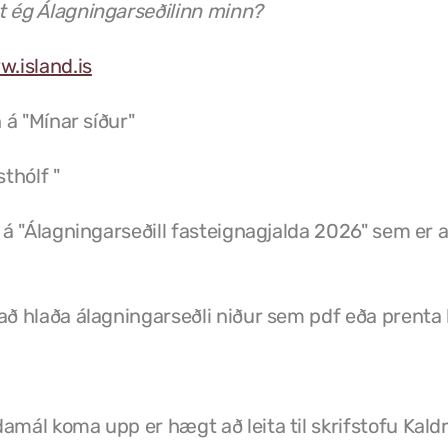
t ég Álagningarseðilinn minn?
.island.is
n á "Mínar síður"
sthólf "
t á "Álagningarseðill fasteignagjalda 2026" sem er
að hlaða álagningarseðli niður sem pdf eða prenta
damál koma upp er hægt að leita til skrifstofu Ka